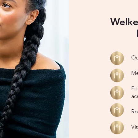
Welke
Ou
Me
Po
ac
Ro
Viti