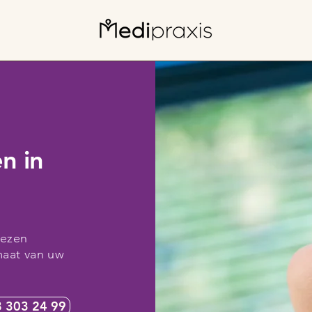
n in
iezen
maat van uw
 303 24 99