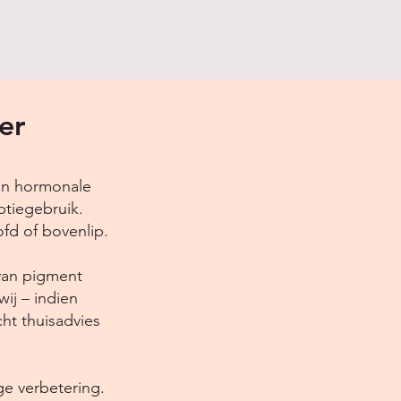
er
an hormonale
ptiegebruik.
fd of bovenlip.
van pigment
ij – indien
ht thuisadvies
ge verbetering.