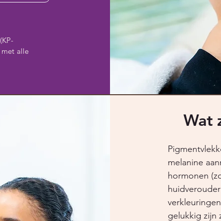
(KP-
 met alle
Wat 
Pigmentvlekk
melanine aan
hormonen (zo
huidverouderi
verkleuringen
gelukkig zijn