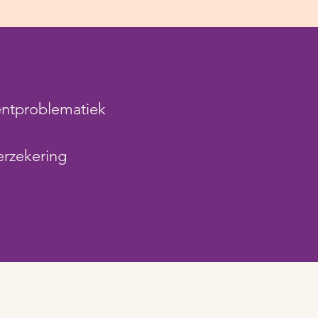
entproblematiek
erzekering