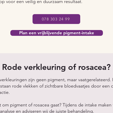
p voor een veilig en duurzaam resultaat.
078 303 24 99
Plan een vrijblijvende pigment-intake
Rode verkleuring of rosacea?
rkleuringen zijn geen pigment, maar vaatgerelateerd. B
staan rode vlekken of zichtbare bloedvaatjes door een 
ctie.
het om pigment of rosacea gaat? Tijdens de intake maken 
danalyse en adviseren wij de juiste behandeling.