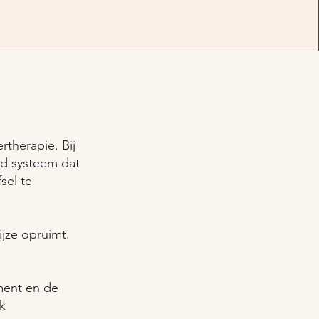
therapie. Bij
rd systeem dat
sel te
ijze opruimt.
ment en de
jk