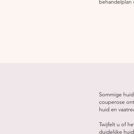
behandelplan o
Sommige huidve
couperose ont
huid en vaatrea
Twijfelt u of 
duidelijke hui