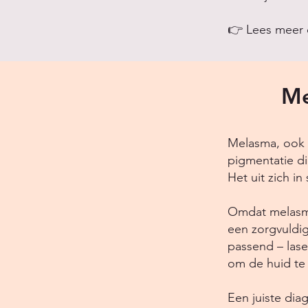
👉 Lees meer
Me
Melasma, ook 
pigmentatie di
Het uit zich i
Omdat melasma
een zorgvuldig
passend – las
om de huid te 
Een juiste dia