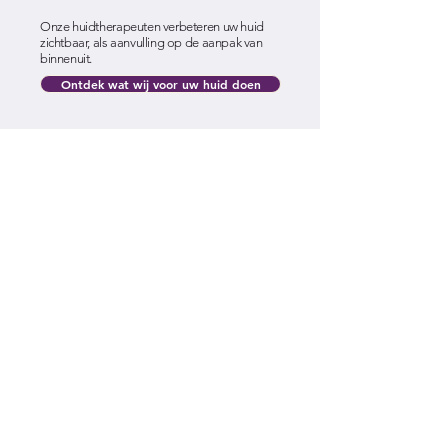
Onze huidtherapeuten verbeteren uw huid
zichtbaar, als aanvulling op de aanpak van
binnenuit.
Ontdek wat wij voor uw huid doen
Veelgestelde vragen over
het orthomoleculaire traject
Orthomoleculaire therapie roept vaak
vragen op: over kosten, vergoeding, het
verschil met een diëtist of de combinatie
met reguliere medicatie. Hieronder de
antwoorden die we het vaakst geven tijdens
intake-consulten. Heeft u een andere vraag?
Stel hem tijdens uw kennismaking of bel ons
gerust.