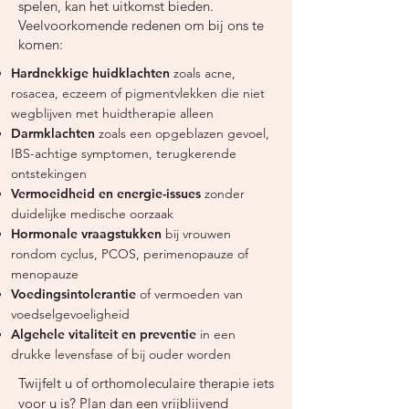
spelen, kan het uitkomst bieden.
Veelvoorkomende redenen om bij ons te
komen:
Hardnekkige huidklachten
zoals acne,
rosacea, eczeem of pigmentvlekken die niet
wegblijven met huidtherapie alleen
Darmklachten
zoals een opgeblazen gevoel,
IBS-achtige symptomen, terugkerende
ontstekingen
Vermoeidheid en energie-issues
zonder
duidelijke medische oorzaak
Hormonale vraagstukken
bij vrouwen
rondom cyclus, PCOS, perimenopauze of
menopauze
Voedingsintolerantie
of vermoeden van
voedselgevoeligheid
Algehele vitaliteit en preventie
in een
drukke levensfase of bij ouder worden​
Twijfelt u of orthomoleculaire therapie iets
voor u is? Plan dan een vrijblijvend