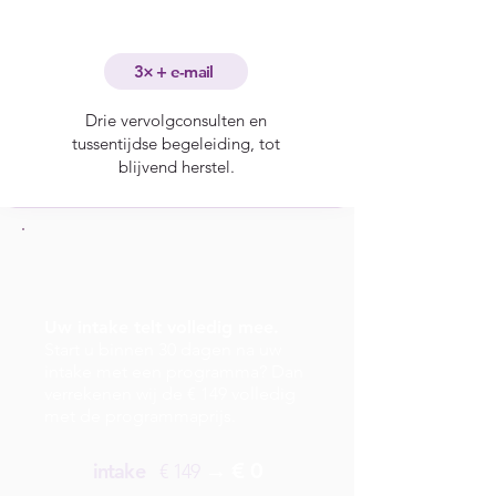
3× + e-mail
Drie vervolgconsulten en
tussentijdse begeleiding, tot
blijvend herstel.
Uw intake telt volledig mee.
Start u binnen 30 dagen na uw
intake met een programma? Dan
verrekenen wij de € 149 volledig
met de programmaprijs.
→ € 0
intake
€ 149