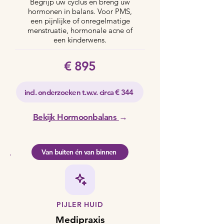
Begrijp uw cyclus en breng uw
hormonen in balans. Voor PMS,
een pijnlijke of onregelmatige
menstruatie, hormonale acne of
een kinderwens.
€ 895
incl. onderzoeken t.w.v. circa € 344
Bekijk Hormoonbalans
→
Van buiten én van binnen
PIJLER HUID
Medipraxis