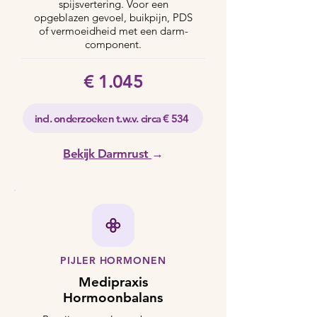
spijsvertering. Voor een
opgeblazen gevoel, buikpijn, PDS
of vermoeidheid met een darm-
component.
€ 1.045
incl. onderzoeken t.w.v. circa € 534
Bekijk Darmrust
→
PIJLER HORMONEN
Medipraxis
Hormoonbalans