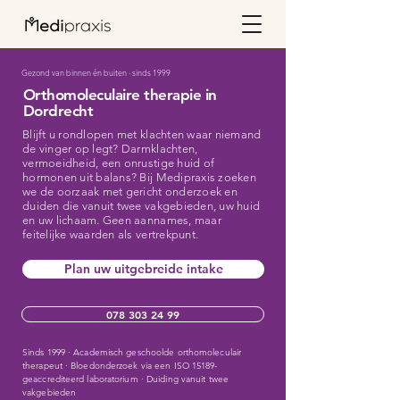
Gezond van binnen én buiten
·
sinds 1999
Orthomoleculaire therapie in
Dordrecht
Blijft u rondlopen met klachten waar niemand
de vinger op legt? Darmklachten,
vermoeidheid, een onrustige huid of
hormonen uit balans? Bij Medipraxis zoeken
we de oorzaak met gericht onderzoek en
duiden die vanuit twee vakgebieden, uw huid
en uw lichaam. Geen aannames, maar
feitelijke waarden als vertrekpunt.
Plan uw uitgebreide intake
078 303 24 99
Sinds 1999 · Academisch geschoolde orthomoleculair
therapeut · Bloedonderzoek via een ISO 15189-
geaccrediteerd laboratorium · Duiding vanuit twee
vakgebieden