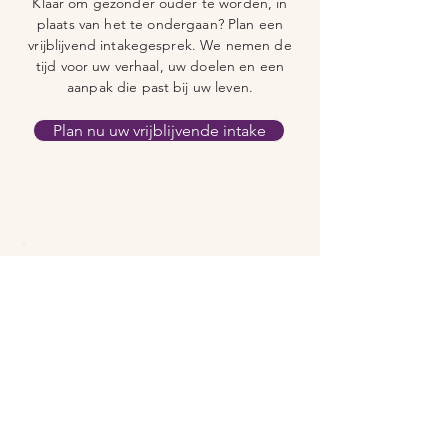
Klaar om gezonder ouder te worden, in
plaats van het te ondergaan? Plan een
vrijblijvend intakegesprek. We nemen de
tijd voor uw verhaal, uw doelen en een
aanpak die past bij uw leven.
Plan nu uw vrijblijvende intake
BEKIJK OOK
Onze andere orthomoleculaire
programma's
Orthomoleculaire therapie →
De aanpak en alle programma's in
het kort
Medipraxis Hormoonbalans →
PMS, cyclus en hormonale klachten