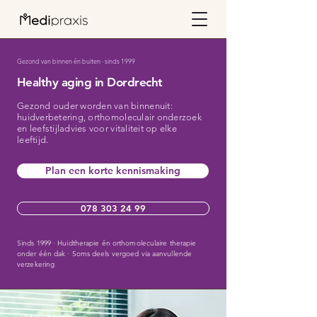
Gezond van binnen én buiten
·
sinds 1999
Healthy aging in Dordrecht
Gezond ouder worden van binnenuit:
huidverbetering, orthomoleculair onderzoek
en leefstijladvies voor vitaliteit op elke
leeftijd.
Plan een korte kennismaking
078 303 24 99
Sinds 1999 · Huidtherapie én orthomoleculaire therapie
onder één dak · Soms deels vergoed via aanvullende
verzekering